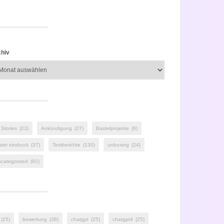
hiv
 Stories
(23)
Ankündigung
(27)
Bastelprojekte
(6)
ster eindruck
(37)
Testberichte
(130)
unboxing
(24)
categorized
(92)
(25)
bewertung
(38)
chatgpt
(25)
chatgpt4
(25)