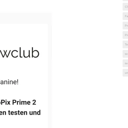
C
Fa
Pr
Pr
Te
te
te
un