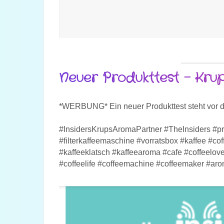
Neuer Produkttest – Kru
*WERBUNG* Ein neuer Produkttest steht vor de
#InsidersKrupsAromaPartner #TheInsiders #prod
#filterkaffeemaschine #vorratsbox #kaffee #cof
#kaffeeklatsch #kaffeearoma #cafe #coffeelove
#coffeelife #coffeemachine #coffeemaker #ar