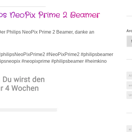
ips NeoPix Prime 2 Beamer
Arc
er Philips NeoPix Prime 2 Beamer, danke an
s #philipsNeoPixPrime2 #NeoPixPrime2 #philipsbeamer
lipsneopix #neopixprime #philipsbeamer #heimkino
AI
er
Un
ai