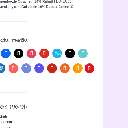
mondoo.de Gutschein
10% Rabatt
FEUFEU10
craftday.com Gutschein
10% Rabatt
: Janine10
cial media
ein Merch
shirts
eadshirt
bubble