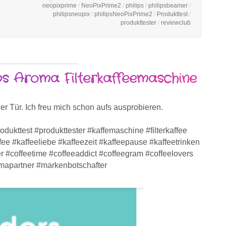
neopixprime
/
NeoPixPrime2
/
philips
/
philipsbeamer
/
philipsneopix
/
philipsNeoPixPrime2
/
Produkttest
/
produkttester
/
reviewclub
ps Aroma Filterkaffeemaschine
r Tür. Ich freu mich schon aufs ausprobieren.
ukttest #produkttester #kaffemaschine #filterkaffee
fee #kaffeeliebe #kaffeezeit #kaffeepause #kaffeetrinken
r #coffeetime #coffeeaddict #coffeegram #coffeelovers
omapartner #markenbotschafter