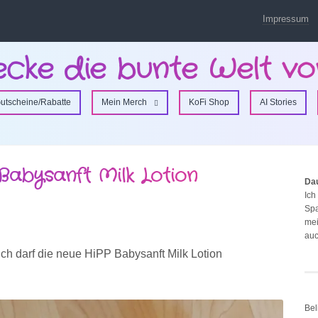
Impressum
ecke die bunte Welt vo
utscheine/Rabatte
Mein Merch
KoFi Shop
AI Stories
Babysanft Milk Lotion
Da
Ich
Spa
mei
auc
ch darf die neue HiPP Babysanft Milk Lotion
Bel