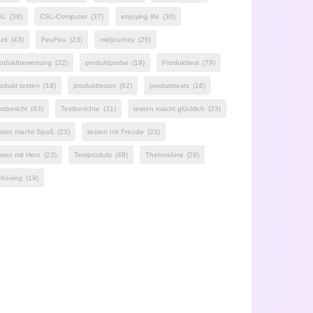
SL
(38)
CSL-Computer
(37)
enjoying life
(36)
zit
(43)
FeuFeu
(23)
midjourney
(26)
oduktbewertung
(22)
produktprobe
(19)
Produkttest
(79)
odukt testen
(18)
produkttester
(82)
produkttests
(18)
stbericht
(43)
Testberichte
(31)
testen macht glücklich
(23)
sten macht Spaß
(23)
testen mit Freude
(23)
sten mit Herz
(23)
Testprodukt
(48)
TheInsiders
(29)
boxing
(19)