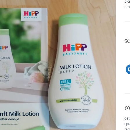
pic
new
so
M
get
spr
red