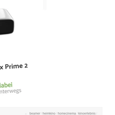
beamer
/
heimkino
/
homecinema
/
kinoerlebnis
/