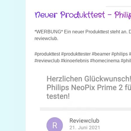
Neuer Produkttest – Phil
*WERBUNG* Ein neuer Produkttest steht an. D
reviewclub.
#produkttest #produkttester #beamer #philip
#reviewclub #kinoerlebnis #homecinema #phi