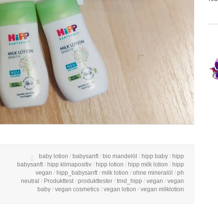
baby lotion
/
babysanft
/
bio mandelöl
/
hipp baby
/
hipp
babysanft
/
hipp klimapositiv
/
hipp lotion
/
hipp milk lotion
/
hipp
vegan
/
hipp_babysanft
/
milk lotion
/
ohne mineralöl
/
ph
neutral
/
Produkttest
/
produkttester
/
trnd_hipp
/
vegan
/
vegan
baby
/
vegan cosmetics
/
vegan lotion
/
vegan milklotion