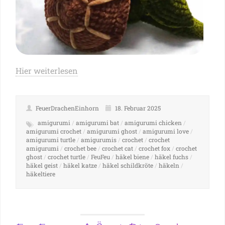
Hier weiterlesen
FeuerDrachenEinhorn
18. Februar 2025
amigurumi
/
amigurumi bat
/
amigurumi chicken
/
amigurumi crochet
/
amigurumi ghost
/
amigurumi love
/
amigurumi turtle
/
amigurumis
/
crochet
/
crochet
amigurumi
/
crochet bee
/
crochet cat
/
crochet fox
/
crochet
ghost
/
crochet turtle
/
FeuFeu
/
häkel biene
/
häkel fuchs
/
häkel geist
/
häkel katze
/
häkel schildkröte
/
häkeln
/
häkeltiere