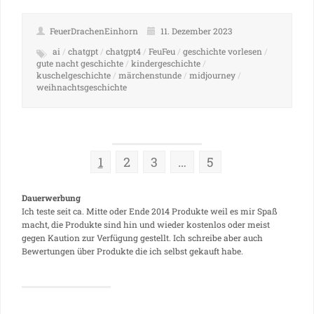
FeuerDrachenEinhorn
11. Dezember 2023
ai
/
chatgpt
/
chatgpt4
/
FeuFeu
/
geschichte vorlesen
/
gute nacht geschichte
/
kindergeschichte
/
kuschelgeschichte
/
märchenstunde
/
midjourney
/
weihnachtsgeschichte
1
2
3
…
5
Dauerwerbung
Ich teste seit ca. Mitte oder Ende 2014 Produkte weil es mir Spaß
macht, die Produkte sind hin und wieder kostenlos oder meist
gegen Kaution zur Verfügung gestellt. Ich schreibe aber auch
Bewertungen über Produkte die ich selbst gekauft habe.