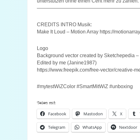
unterstützen ohne einen Cent mehr zu zahlen.
————————————————————
CREDITS INTRO Musik:
Make It Loud – Motion Array https://motionarra
Logo
Background vector created by Sketchepedia –
Edited by me (Janine1987)
https://www.freepik.com/free-vector/creative
#mytestWiZColor #SmartMitWiZ #unboxing
Teilen mit:
Facebook
Mastodon
X
Telegram
WhatsApp
Nextdoor