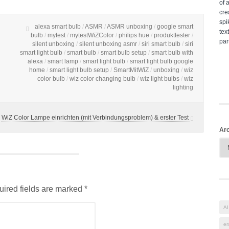
alexa smart bulb
/
ASMR
/
ASMR unboxing
/
google smart
bulb
/
mytest
/
mytestWiZColor
/
philips hue
/
produkttester
/
silent unboxing
/
silent unboxing asmr
/
siri smart bulb
/
siri
smart light bulb
/
smart bulb
/
smart bulb setup
/
smart bulb with
alexa
/
smart lamp
/
smart light bulb
/
smart light bulb google
home
/
smart light bulb setup
/
SmartMitWiZ
/
unboxing
/
wiz
color bulb
/
wiz color changing bulb
/
wiz light bulbs
/
wiz
lighting
WiZ Color Lampe einrichten (mit Verbindungsproblem) & erster Test
Arc
uired fields are marked *
AI
er