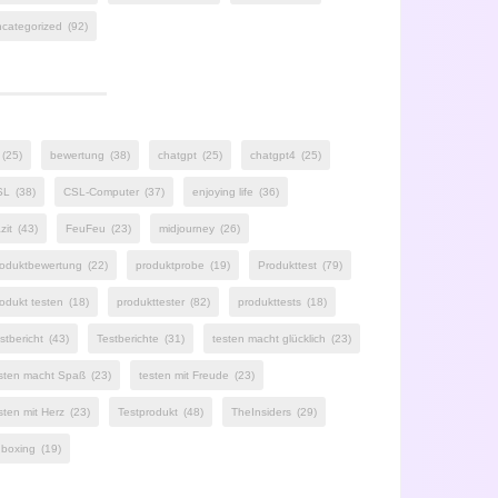
categorized
(92)
(25)
bewertung
(38)
chatgpt
(25)
chatgpt4
(25)
SL
(38)
CSL-Computer
(37)
enjoying life
(36)
zit
(43)
FeuFeu
(23)
midjourney
(26)
oduktbewertung
(22)
produktprobe
(19)
Produkttest
(79)
odukt testen
(18)
produkttester
(82)
produkttests
(18)
stbericht
(43)
Testberichte
(31)
testen macht glücklich
(23)
sten macht Spaß
(23)
testen mit Freude
(23)
sten mit Herz
(23)
Testprodukt
(48)
TheInsiders
(29)
boxing
(19)