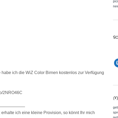
pic
new
so
habe ich die WiZ Color Birnen kostenlos zur Verfügung
n.to/2NRO46C
M
——————–
get
erhalte ich eine kleine Provision, so könnt Ihr mich
spr
red