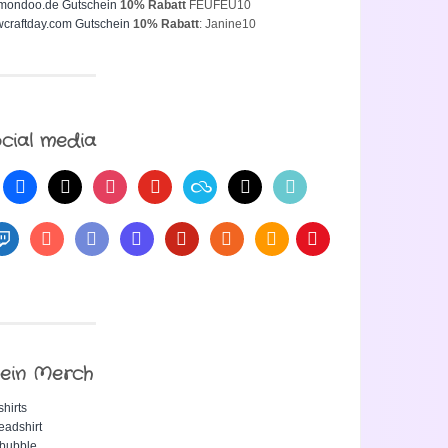
mondoo.de Gutschein
10% Rabatt
FEUFEU10
craftday.com Gutschein
10% Rabatt
: Janine10
cial media
ein Merch
shirts
eadshirt
bubble