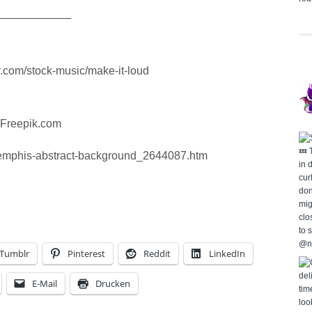
———————
y.com/stock-music/make-it-loud
 Freepik.com
-memphis-abstract-background_2644087.htm
Tumblr
Pinterest
Reddit
LinkedIn
E-Mail
Drucken