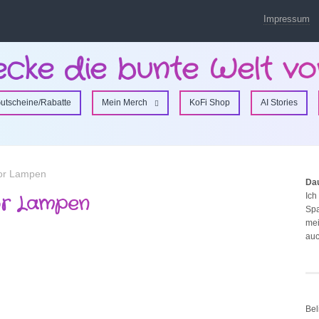
Impressum
ecke die bunte Welt vo
utscheine/Rabatte
Mein Merch
KoFi Shop
AI Stories
or Lampen
Da
Ich
or Lampen
Spa
mei
auc
Bel