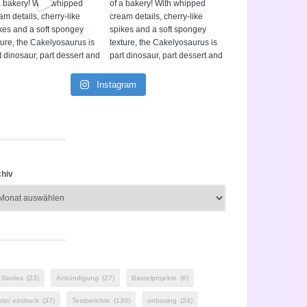
Instagram
hiv
 Stories
(23)
Ankündigung
(27)
Bastelprojekte
(6)
ster eindruck
(37)
Testberichte
(130)
unboxing
(24)