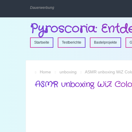
Dauerwerbung
Pyroscoria: Entd
Startseite
Testberichte
Bastelprojekte
G
Home
unboxing
ASMR unboxing WiZ Col
ASMR unboxing WiZ Col