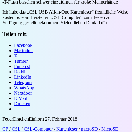
-T-Flash bisschen schwer einzuführen für große Männerhände
Ich habe das „CSL USB All-in-One Kartenleser“ freundliche Weise
kostenlos vom Hersteller „CSL-Computer“ zum Testen zur
Verfügung gestellt bekommen. Vielen lieben Dank dafür!
Teilen mit:
Facebook
Mastodon
X
Tumblr
Pinterest
Reddit
LinkedIn
Telegram
WhatsApp
Nextdoor
E-Mail
Drucken
FeuerDrachenEinhorn
27. Februar 2018
CF
/
CSL
/
CSL-Computer
/
Kartenleser
/
microSD
/
MicroSD