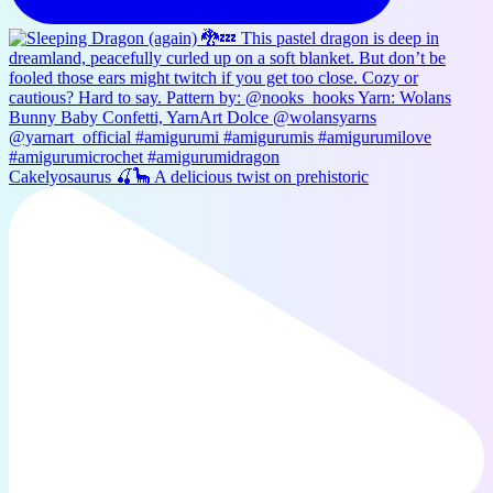
Cakelyosaurus 🍒🦕 A delicious twist on prehistoric