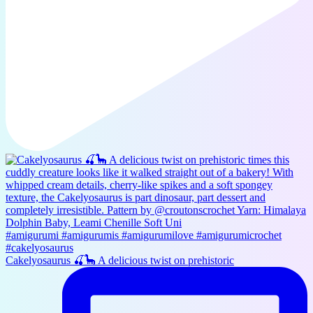
Cakelyosaurus 🍒🦕 A delicious twist on prehistoric