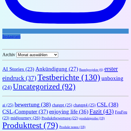
Instagram
Archiv
erster
Ankündigung
(27)
AI Stories
(23)
Bastelprojekte
(6)
Testberichte
(130)
eindruck
(37)
unboxing
Uncategorized
(92)
(24)
bewertung
(38)
CSL
(38)
ai
(25)
chatgpt
(25)
chatgpt4
(25)
Fazit
(43)
CSL-Computer
(37)
enjoying life
(36)
FeuFeu
midjourney
(26)
(23)
Produktbewertung
(22)
produktprobe
(19)
Produkttest
(79)
Produkt testen
(18)