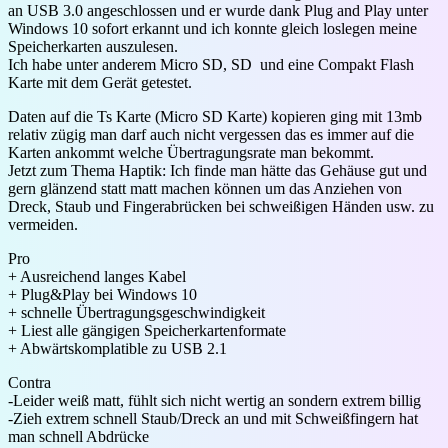
an USB 3.0 angeschlossen und er wurde dank Plug and Play unter
Windows 10 sofort erkannt und ich konnte gleich loslegen meine
Speicherkarten auszulesen.
Ich habe unter anderem Micro SD, SD und eine Compakt Flash
Karte mit dem Gerät getestet.
Daten auf die Ts Karte (Micro SD Karte) kopieren ging mit 13mb
relativ zügig man darf auch nicht vergessen das es immer auf die
Karten ankommt welche Übertragungsrate man bekommt.
Jetzt zum Thema Haptik: Ich finde man hätte das Gehäuse gut und
gern glänzend statt matt machen können um das Anziehen von
Dreck, Staub und Fingerabrücken bei schweißigen Händen usw. zu
vermeiden.
Pro
+ Ausreichend langes Kabel
+ Plug&Play bei Windows 10
+ schnelle Übertragungsgeschwindigkeit
+ Liest alle gängigen Speicherkartenformate
+ Abwärtskomplatible zu USB 2.1
Contra
-Leider weiß matt, fühlt sich nicht wertig an sondern extrem billig
-Zieh extrem schnell Staub/Dreck an und mit Schweißfingern hat
man schnell Abdrücke