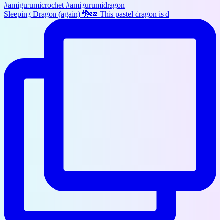
Sleeping Dragon (again) 🐉💤 This pastel dragon is d