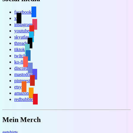
facebook
x
instagram
youtube
skyatlas
threads
tiktok
twitch
ko-fi
discord
mastodon
pinterest
etsy
amazon
redbubble
Mein Merch
getshirts