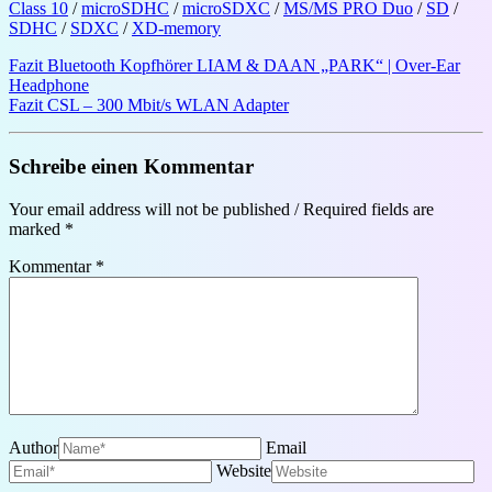
Class 10
/
microSDHC
/
microSDXC
/
MS/MS PRO Duo
/
SD
/
SDHC
/
SDXC
/
XD-memory
Fazit Bluetooth Kopfhörer LIAM & DAAN „PARK“ | Over-Ear
Headphone
Fazit CSL – 300 Mbit/s WLAN Adapter
Schreibe einen Kommentar
Your email address will not be published / Required fields are
marked *
Kommentar
*
Author
Email
Website