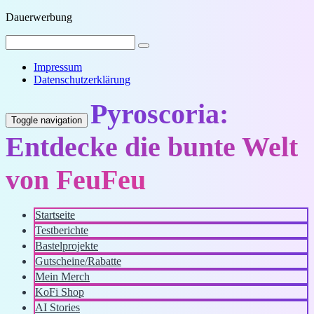
Dauerwerbung
Impressum
Datenschutzerklärung
Pyroscoria:
Toggle navigation
Entdecke die bunte Welt
von FeuFeu
Startseite
Testberichte
Bastelprojekte
Gutscheine/Rabatte
Mein Merch
KoFi Shop
AI Stories