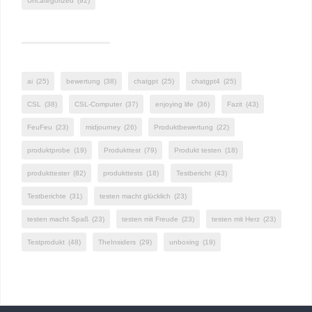
Uncategorized
(92)
ai
(25)
bewertung
(38)
chatgpt
(25)
chatgpt4
(25)
CSL
(38)
CSL-Computer
(37)
enjoying life
(36)
Fazit
(43)
FeuFeu
(23)
midjourney
(26)
Produktbewertung
(22)
produktprobe
(19)
Produkttest
(79)
Produkt testen
(18)
produkttester
(82)
produkttests
(18)
Testbericht
(43)
Testberichte
(31)
testen macht glücklich
(23)
testen macht Spaß
(23)
testen mit Freude
(23)
testen mit Herz
(23)
Testprodukt
(48)
TheInsiders
(29)
unboxing
(19)