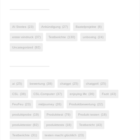
AI Stories
(23)
Ankündigung
(27)
Bastelprojekte
(6)
erster eindruck
(37)
Testberichte
(130)
unboxing
(24)
Uncategorized
(92)
ai
(25)
bewertung
(38)
chatgpt
(25)
chatgpt4
(25)
CSL
(38)
CSL-Computer
(37)
enjoying life
(36)
Fazit
(43)
FeuFeu
(23)
midjourney
(26)
Produktbewertung
(22)
produktprobe
(19)
Produkttest
(79)
Produkt testen
(18)
produkttester
(82)
produkttests
(18)
Testbericht
(43)
Testberichte
(31)
testen macht glücklich
(23)