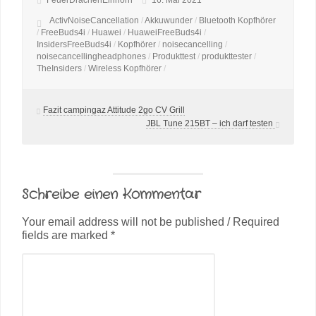
FeuerDrachenEinhorn
16. Mai 2021
ActivNoiseCancellation
/
Akkuwunder
/
Bluetooth Kopfhörer
/
FreeBuds4i
/
Huawei
/
HuaweiFreeBuds4i
/
InsidersFreeBuds4i
/
Kopfhörer
/
noisecancelling
/
noisecancellingheadphones
/
Produkttest
/
produkttester
/
TheInsiders
/
Wireless Kopfhörer
/
Fazit campingaz Attitude 2go CV Grill
JBL Tune 215BT – ich darf testen
Schreibe einen Kommentar
Your email address will not be published / Required
fields are marked *