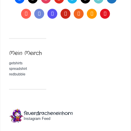
Mein Merch
getshirts
spreadshirt
redbubble
feuerdracheneinhorn
Instagram Feed