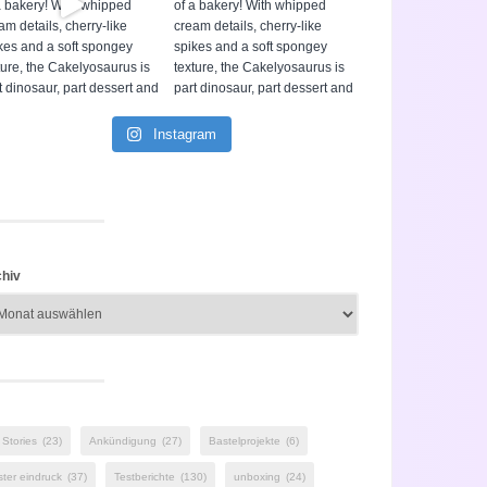
Instagram
hiv
 Stories
(23)
Ankündigung
(27)
Bastelprojekte
(6)
ster eindruck
(37)
Testberichte
(130)
unboxing
(24)