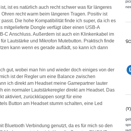
pic
st, ist es natürlich auch recht schwer was für längeres
new
ie Ohren recht warm beim längeren Tragen. Positiv ist
 passt. Die hohe Kompatibilität finde ich super, da ich es
s mitgelieferte Dongle verfügt über einen USB-A
SB-C Anschluss. Außerdem ist auch ein Klinkenkabel im
so
ür Lautstärke und Mikrofon Mutebutton. Praktisch finde
utzen kann wenn es gerade auflädt, so kann ich dann
lich gut, wobei man hin und wieder doch einiges von der
mich ist der Regler um eine Balance zwischen
n ich direkt am Headset meine Gamepartner lauter
uch ein normaler Lautstärkeregler direkt am Headset. Das
t aktiviert, zurückklappen sorgt für eine
ttels Button am Headset stumm schalten, eine Led
M
get
spr
it Bluetooth Verbindung genutzt, da es für mich so den
red