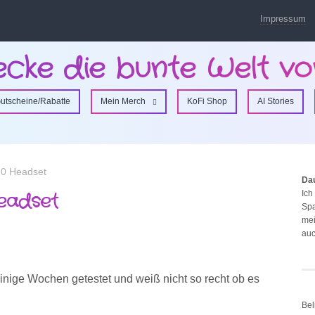
Impressum
ecke die bunte Welt vo
utscheine/Rabatte
Mein Merch
KoFi Shop
AI Stories
10 Headset
Da
Ich
eadset
Spa
mei
auc
nige Wochen getestet und weiß nicht so recht ob es
Bel