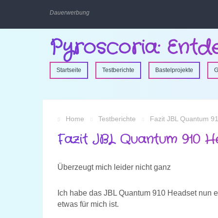
Dauerwerbung
Pyroscoria: Entd
Startseite
Testberichte
Bastelprojekte
G
Home
Testberichte
Fazit JBL Quantum 9
Fazit JBL Quantum 910 H
Überzeugt mich leider nicht ganz
Ich habe das JBL Quantum 910 Headset nun ei
etwas für mich ist.