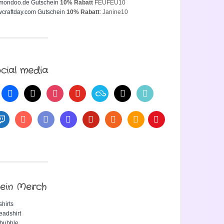
mondoo.de Gutschein
10% Rabatt
FEUFEU10
craftday.com Gutschein
10% Rabatt
: Janine10
cial media
ein Merch
shirts
eadshirt
bubble