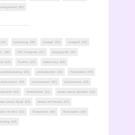
categorized
(92)
(25)
bewertung
(38)
chatgpt
(25)
chatgpt4
(25)
SL
(38)
CSL-Computer
(37)
enjoying life
(36)
zit
(43)
FeuFeu
(23)
midjourney
(26)
oduktbewertung
(22)
produktprobe
(19)
Produkttest
(79)
odukt testen
(18)
produkttester
(82)
produkttests
(18)
stbericht
(43)
Testberichte
(31)
testen macht glücklich
(23)
sten macht Spaß
(23)
testen mit Freude
(23)
sten mit Herz
(23)
Testprodukt
(48)
TheInsiders
(29)
boxing
(19)