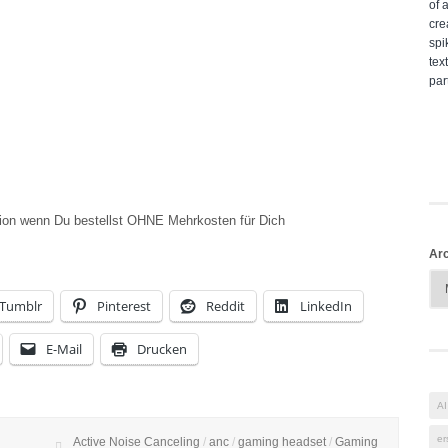
vision wenn Du bestellst OHNE Mehrkosten für Dich
Arc
Tumblr
Pinterest
Reddit
LinkedIn
E-Mail
Drucken
AI
er
Active Noise Canceling
/
anc
/
gaming headset
/
Gaming