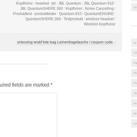
Kopfhörer
/
headset
/
jbl
/
JBL Quantum
/
JBL Quantum 910
/
Un
JBL QuantumSHERE 360
/
Kopfhörer
/
Noise Cancelling
/
Produkttest
/
produkttester
/
Quantum 910
/
QuantumENGINE
/
QuantumSHERE 360
/
Testprodukt
/
wireless headset
/
Wireless Kopfhörer
unboxing wiskf tote bag Leinentragetasche / coupon code
ai
C
Fa
Pr
Pr
uired fields are marked *
Te
te
te
un