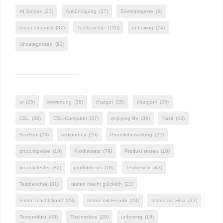
AI Stories
(23)
Ankündigung
(27)
Bastelprojekte
(6)
erster eindruck
(37)
Testberichte
(130)
unboxing
(24)
Uncategorized
(92)
ai
(25)
bewertung
(38)
chatgpt
(25)
chatgpt4
(25)
CSL
(38)
CSL-Computer
(37)
enjoying life
(36)
Fazit
(43)
FeuFeu
(23)
midjourney
(26)
Produktbewertung
(22)
produktprobe
(19)
Produkttest
(79)
Produkt testen
(18)
produkttester
(82)
produkttests
(18)
Testbericht
(43)
Testberichte
(31)
testen macht glücklich
(23)
testen macht Spaß
(23)
testen mit Freude
(23)
testen mit Herz
(23)
Testprodukt
(48)
TheInsiders
(29)
unboxing
(19)