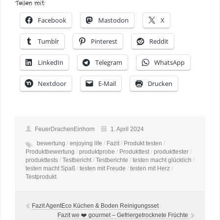
Teilen mit:
Facebook
Mastodon
X
Tumblr
Pinterest
Reddit
LinkedIn
Telegram
WhatsApp
Nextdoor
E-Mail
Drucken
FeuerDrachenEinhorn
1. April 2024
bewertung
/
enjoying life
/
Fazit
/
Produkt testen
/
Produktbewertung
/
produktprobe
/
Produkttest
/
produkttester
/
produkttests
/
Testbericht
/
Testberichte
/
testen macht glücklich
/
testen macht Spaß
/
testen mit Freude
/
testen mit Herz
/
Testprodukt
Fazit AgentEco Küchen & Boden Reinigungsset
Fazit we ❤️ gourmet – Gefriergetrocknete Früchte