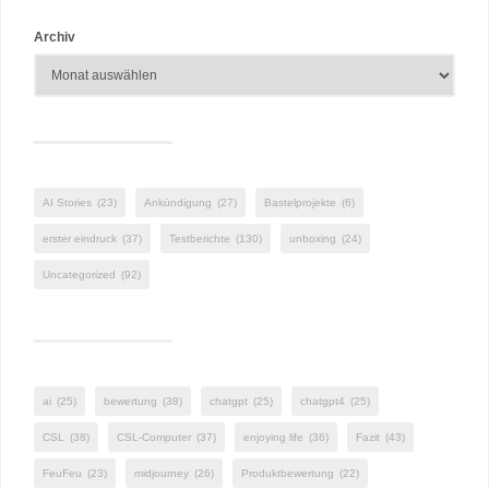
Archiv
AI Stories
(23)
Ankündigung
(27)
Bastelprojekte
(6)
erster eindruck
(37)
Testberichte
(130)
unboxing
(24)
Uncategorized
(92)
ai
(25)
bewertung
(38)
chatgpt
(25)
chatgpt4
(25)
CSL
(38)
CSL-Computer
(37)
enjoying life
(36)
Fazit
(43)
FeuFeu
(23)
midjourney
(26)
Produktbewertung
(22)