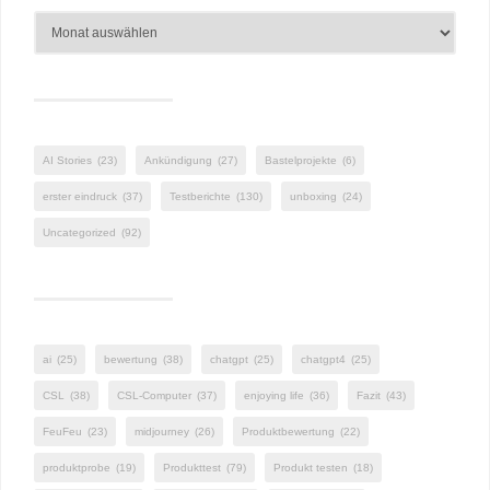
AI Stories
(23)
Ankündigung
(27)
Bastelprojekte
(6)
erster eindruck
(37)
Testberichte
(130)
unboxing
(24)
Uncategorized
(92)
ai
(25)
bewertung
(38)
chatgpt
(25)
chatgpt4
(25)
CSL
(38)
CSL-Computer
(37)
enjoying life
(36)
Fazit
(43)
FeuFeu
(23)
midjourney
(26)
Produktbewertung
(22)
produktprobe
(19)
Produkttest
(79)
Produkt testen
(18)