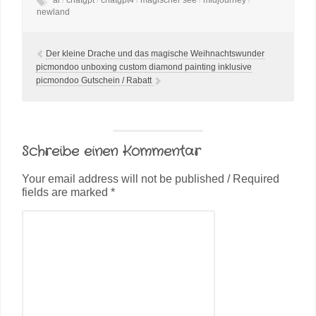
ai
/
chatgpt
/
chatgpt4
/
magischer see
/
midjourney
/
newland
Der kleine Drache und das magische Weihnachtswunder
picmondoo unboxing custom diamond painting inklusive
picmondoo Gutschein / Rabatt
Schreibe einen Kommentar
Your email address will not be published / Required
fields are marked *