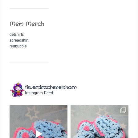
Mein Merch
getshirts
spreadshirt
redbubble
feuerdracheneinhorn
Instagram Feed