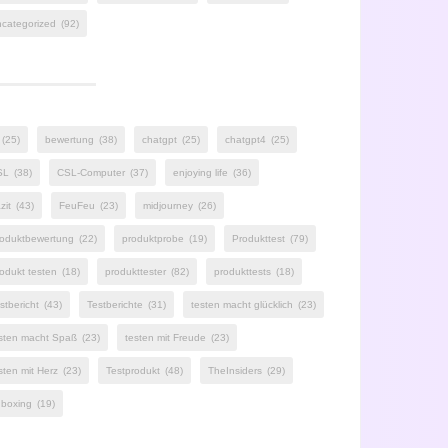
categorized
(92)
(25)
bewertung
(38)
chatgpt
(25)
chatgpt4
(25)
SL
(38)
CSL-Computer
(37)
enjoying life
(36)
zit
(43)
FeuFeu
(23)
midjourney
(26)
oduktbewertung
(22)
produktprobe
(19)
Produkttest
(79)
odukt testen
(18)
produkttester
(82)
produkttests
(18)
stbericht
(43)
Testberichte
(31)
testen macht glücklich
(23)
sten macht Spaß
(23)
testen mit Freude
(23)
sten mit Herz
(23)
Testprodukt
(48)
TheInsiders
(29)
boxing
(19)