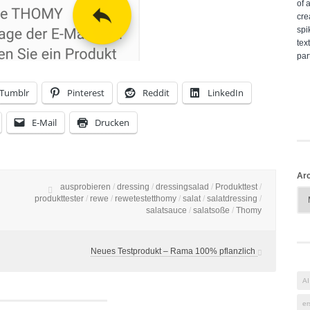
Tumblr
Pinterest
Reddit
LinkedIn
E-Mail
Drucken
Arc
ausprobieren
/
dressing
/
dressingsalad
/
Produkttest
/
produkttester
/
rewe
/
rewetestetthomy
/
salat
/
salatdressing
/
salatsauce
/
salatsoße
/
Thomy
Neues Testprodukt – Rama 100% pflanzlich
AI
er