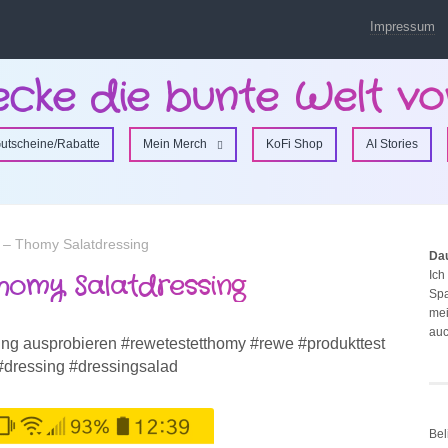
Impressum
ecke die bunte Welt vo
utscheine/Rabatte
Mein Merch
KoFi Shop
AI Stories
 – Thomy Salatdressing
Da
Ich
homy Salatdressing
Spa
mei
auc
ng ausprobieren #rewetestetthomy #rewe #produkttest
 #dressing #dressingsalad
Bel