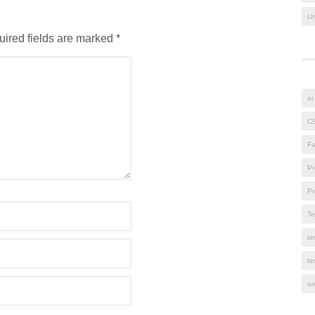
Un
uired fields are marked *
ai
C
Fa
Pr
Pr
Te
te
te
un