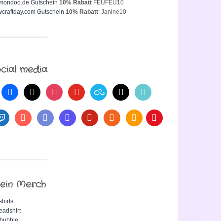
mondoo.de Gutschein
10% Rabatt
FEUFEU10
craftday.com Gutschein
10% Rabatt
: Janine10
cial media
ein Merch
shirts
eadshirt
bubble