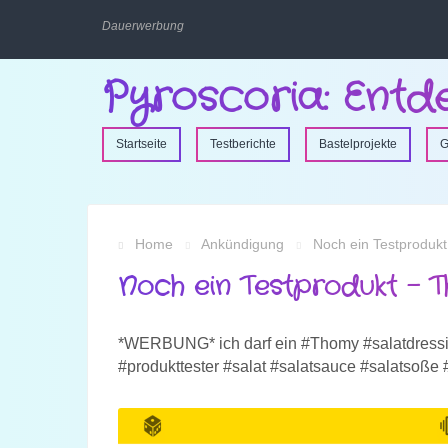
Dauerwerbung
Pyroscoria: Entd
Startseite
Testberichte
Bastelprojekte
G
Home
Ankündigung
Noch ein Testprodukt
Noch ein Testprodukt – T
*WERBUNG* ich darf ein #Thomy #salatdressi
#produkttester #salat #salatsauce #salatsoße