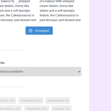
Instagram
hiv
 Stories
(23)
Ankündigung
(27)
Bastelprojekte
(6)
ster eindruck
(37)
Testberichte
(130)
unboxing
(24)