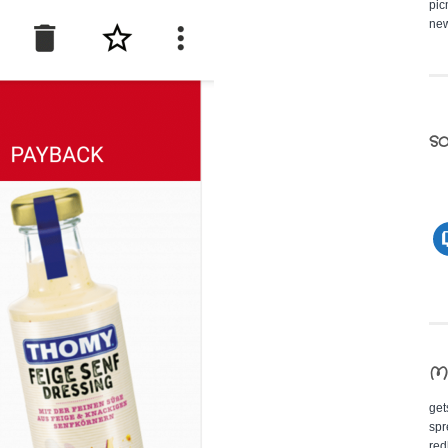
pic
new
so
M
get
spr
red