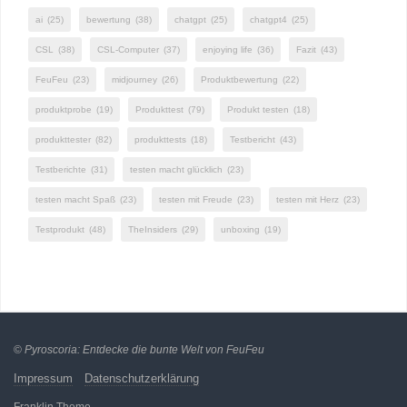
ai
(25)
bewertung
(38)
chatgpt
(25)
chatgpt4
(25)
CSL
(38)
CSL-Computer
(37)
enjoying life
(36)
Fazit
(43)
FeuFeu
(23)
midjourney
(26)
Produktbewertung
(22)
produktprobe
(19)
Produkttest
(79)
Produkt testen
(18)
produkttester
(82)
produkttests
(18)
Testbericht
(43)
Testberichte
(31)
testen macht glücklich
(23)
testen macht Spaß
(23)
testen mit Freude
(23)
testen mit Herz
(23)
Testprodukt
(48)
TheInsiders
(29)
unboxing
(19)
©
Pyroscoria: Entdecke die bunte Welt von FeuFeu
Impressum
Datenschutzerklärung