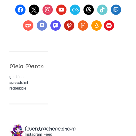
Mein Merch
getshirts
spreadshirt
redbubble
feuerdracheneinhorn
Instagram Feed