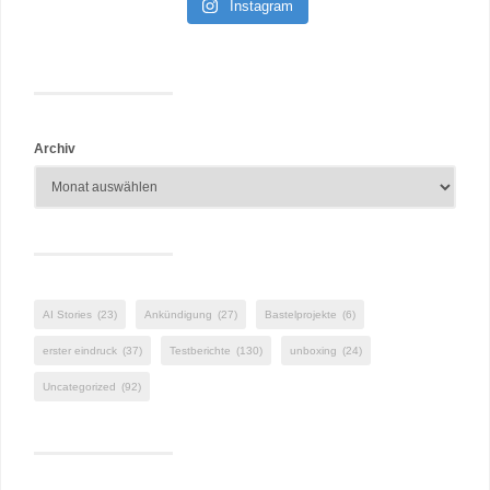
Instagram
Archiv
AI Stories
(23)
Ankündigung
(27)
Bastelprojekte
(6)
erster eindruck
(37)
Testberichte
(130)
unboxing
(24)
Uncategorized
(92)