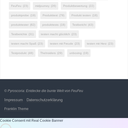
FeuFeu
(23)
midjourney
(26)
Produktbewertung
(22)
produktprobe
(19)
Produkttest
(79)
Produkt testen
(18)
produkttester
(82)
produkttests
(18)
Testbericht
(43)
Testberichte
(31)
testen macht glücklich
(23)
testen macht Spaß
(23)
testen mit Freude
(23)
testen mit Herz
(23)
Testprodukt
(48)
TheInsiders
(29)
unboxing
(19)
©
Pyroscoria: Entdecke die bunte Welt von FeuFeu
Impressum
Datenschutzerklärung
Franklin Theme
Cookie Consent mit Real Cookie Banner