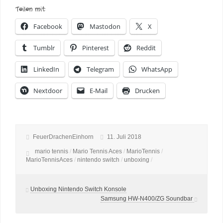
Teilen mit:
Facebook
Mastodon
X
Tumblr
Pinterest
Reddit
LinkedIn
Telegram
WhatsApp
Nextdoor
E-Mail
Drucken
FeuerDrachenEinhorn
11. Juli 2018
mario tennis
/
Mario Tennis Aces
/
MarioTennis
/
MarioTennisAces
/
nintendo switch
/
unboxing
/
Unboxing Nintendo Switch Konsole
Samsung HW-N400/ZG Soundbar