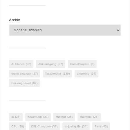
Archiv
AI Stories
(23)
Ankündigung
(27)
Bastelprojekte
(6)
erster eindruck
(37)
Testberichte
(130)
unboxing
(24)
Uncategorized
(92)
ai
(25)
bewertung
(38)
chatgpt
(25)
chatgpt4
(25)
CSL
(38)
CSL-Computer
(37)
enjoying life
(36)
Fazit
(43)