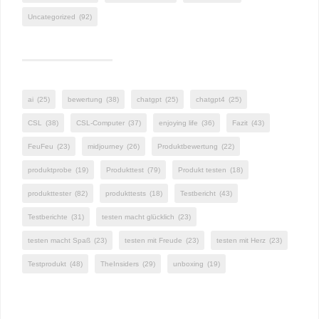
Uncategorized
(92)
ai
(25)
bewertung
(38)
chatgpt
(25)
chatgpt4
(25)
CSL
(38)
CSL-Computer
(37)
enjoying life
(36)
Fazit
(43)
FeuFeu
(23)
midjourney
(26)
Produktbewertung
(22)
produktprobe
(19)
Produkttest
(79)
Produkt testen
(18)
produkttester
(82)
produkttests
(18)
Testbericht
(43)
Testberichte
(31)
testen macht glücklich
(23)
testen macht Spaß
(23)
testen mit Freude
(23)
testen mit Herz
(23)
Testprodukt
(48)
TheInsiders
(29)
unboxing
(19)