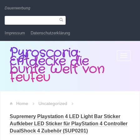
Dauerwerbung
Impressum
Datenschutzerklärung
Pyroscoria:
Entdecke die
Toggle
navigatio
bunte Welt von
FeuFeu
Home
Uncategorized
Supremery Playstation 4 LED Light Bar Sticker
Aufkleber LED Sticker für PlayStation 4 Controller
DualShock 4 Zubehör (SUP0201)