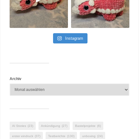
Instagram
Archiv
AI Stories
(23)
Ankündigung
(27)
Bastelprojekte
(6)
erster eindruck
(37)
Testberichte
(130)
unboxing
(24)