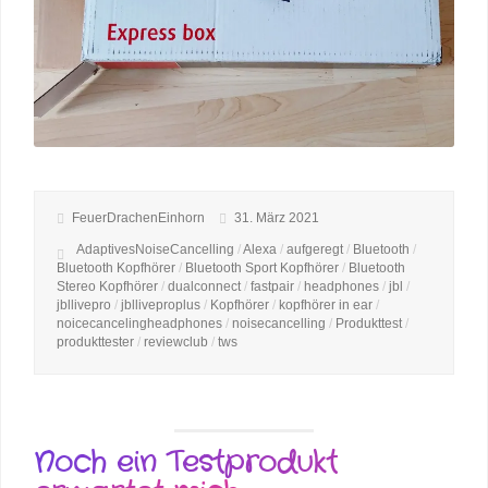
FeuerDrachenEinhorn
31. März 2021
AdaptivesNoiseCancelling
/
Alexa
/
aufgeregt
/
Bluetooth
/
Bluetooth Kopfhörer
/
Bluetooth Sport Kopfhörer
/
Bluetooth
Stereo Kopfhörer
/
dualconnect
/
fastpair
/
headphones
/
jbl
/
jbllivepro
/
jblliveproplus
/
Kopfhörer
/
kopfhörer in ear
/
noicecancelingheadphones
/
noisecancelling
/
Produkttest
/
produkttester
/
reviewclub
/
tws
Noch ein Testprodukt