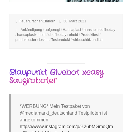
FeuerDrachenEinhorn
30. März 2021
Ankündigung
/
aufgeregt
/
Hansaplast
/
hansaplastoftheday
/
hansaplastxohotd
/
ohoftheday
/
ohotd
/
Produkttest
/
produkttester
/
testen
/
Testprodukt
/
wirbeschützendich
Blaupunkt Bluebot xeasy
Saugroboter
*WERBUNG* Mein Testpaket von
@mediamarkt_deutschland Testpiloten ist
angekommen.
https://www.instagram.com/p/B26bMGmoQm