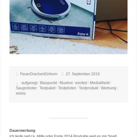
FeuerDrachenEinhorn
27. September 2019
aufgeregt
/
Blaupunkt
/
Bluebot
/
excited
/
MediaMarkt
/
Saugroboter
/
Testpaket
/
Testpiloten
/
Testprodukt
/
Werbung
/
xeasy
Dauerwerbung
Ich teste seit ca. Mitte oder Ende 2014 Produkte weil es mir Spaß