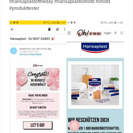
#hansaplastoftheday #hansaplastxohotd #ohotd
#produkttester