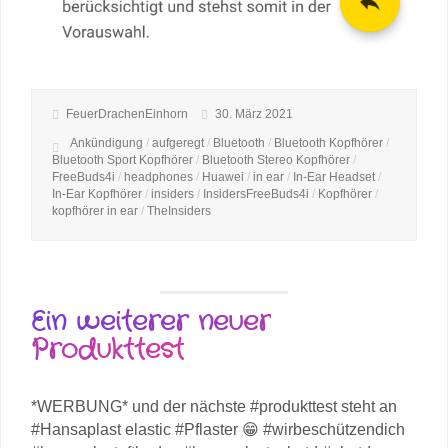
FeuerDrachenEinhorn
30. März 2021
Ankündigung
/
aufgeregt
/
Bluetooth
/
Bluetooth Kopfhörer
/
Bluetooth Sport Kopfhörer
/
Bluetooth Stereo Kopfhörer
/
FreeBuds4i
/
headphones
/
Huawei
/
in ear
/
In-Ear Headset
/
In-Ear Kopfhörer
/
insiders
/
InsidersFreeBuds4i
/
Kopfhörer
/
kopfhörer in ear
/
TheInsiders
Ein weiterer neuer
Produkttest
*WERBUNG* und der nächste #produkttest steht an
#Hansaplast elastic #Pflaster 😁 #wirbeschützendich