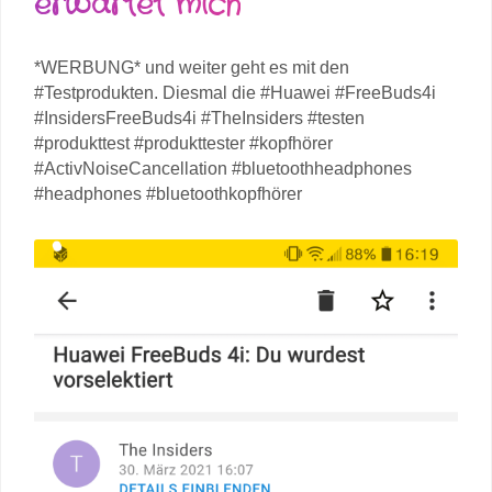
erwartet mich
*WERBUNG* und weiter geht es mit den
#Testprodukten. Diesmal die #Huawei #FreeBuds4i
#InsidersFreeBuds4i #TheInsiders #testen
#produkttest #produkttester #kopfhörer
#ActivNoiseCancellation #bluetoothheadphones
#headphones #bluetoothkopfhörer