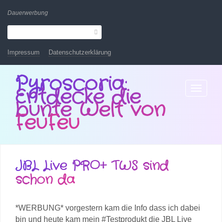
Dauerwerbung
Impressum
Datenschutzerklärung
Pyroscoria:
Entdecke die
Toggle
navigatio
bunte Welt von
FeuFeu
JBL Live PRO+ TWS sind
schon da
*WERBUNG* vorgestern kam die Info dass ich dabei
bin und heute kam mein #Testprodukt die JBL Live