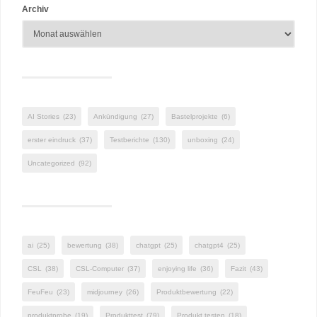
Archiv
AI Stories
(23)
Ankündigung
(27)
Bastelprojekte
(6)
erster eindruck
(37)
Testberichte
(130)
unboxing
(24)
Uncategorized
(92)
ai
(25)
bewertung
(38)
chatgpt
(25)
chatgpt4
(25)
CSL
(38)
CSL-Computer
(37)
enjoying life
(36)
Fazit
(43)
FeuFeu
(23)
midjourney
(26)
Produktbewertung
(22)
produktprobe
(19)
Produkttest
(79)
Produkt testen
(18)