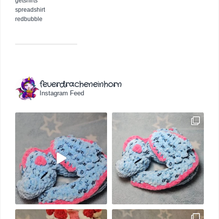
getshirts
spreadshirt
redbubble
feuerdracheneinhorn
Instagram Feed