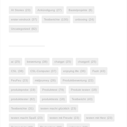
AI Stories
(23)
Ankündigung
(27)
Bastelprojekte
(6)
erster eindruck
(37)
Testberichte
(130)
unboxing
(24)
Uncategorized
(92)
ai
(25)
bewertung
(38)
chatgpt
(25)
chatgpt4
(25)
CSL
(38)
CSL-Computer
(37)
enjoying life
(36)
Fazit
(43)
FeuFeu
(23)
midjourney
(26)
Produktbewertung
(22)
produktprobe
(19)
Produkttest
(79)
Produkt testen
(18)
produkttester
(82)
produkttests
(18)
Testbericht
(43)
Testberichte
(31)
testen macht glücklich
(23)
testen macht Spaß
(23)
testen mit Freude
(23)
testen mit Herz
(23)