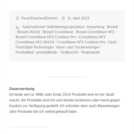
FeuerDrachenEinhorn
11. April 2023
Automatischer Selbstreinigungszyklus
/
bewertung
/
Bissell
/
Bissell 3641N
/
Bissell CrossWave
/
Bissell CrossWave HF3
/
Bissell CrossWave HF3 Cordless Pro
/
CrossWave HF3
/
CrossWave HF3 3641N
/
CrossWave HF3 Cordless Pro
/
Fazit
/
FreshStart-Technologie
/
Nass- und Trockenreiniger
/
Produkttest
/
produkttester
/
Testbericht
/
Testprodukt
Dauerwerbung
Ich teste seit ca. Mitte oder Ende 2014 Produkte weil es mir Spaß
macht, die Produkte sind hin und wieder kostenlos oder meist gegen
Kaution zur Verfügung gestellt. Ich schreibe aber auch Bewertungen
über Produkte die ich selbst gekauft habe.