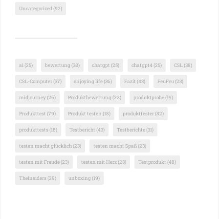
Uncategorized
(92)
ai
(25)
bewertung
(38)
chatgpt
(25)
chatgpt4
(25)
CSL
(38)
CSL-Computer
(37)
enjoying life
(36)
Fazit
(43)
FeuFeu
(23)
midjourney
(26)
Produktbewertung
(22)
produktprobe
(19)
Produkttest
(79)
Produkt testen
(18)
produkttester
(82)
produkttests
(18)
Testbericht
(43)
Testberichte
(31)
testen macht glücklich
(23)
testen macht Spaß
(23)
testen mit Freude
(23)
testen mit Herz
(23)
Testprodukt
(48)
TheInsiders
(29)
unboxing
(19)