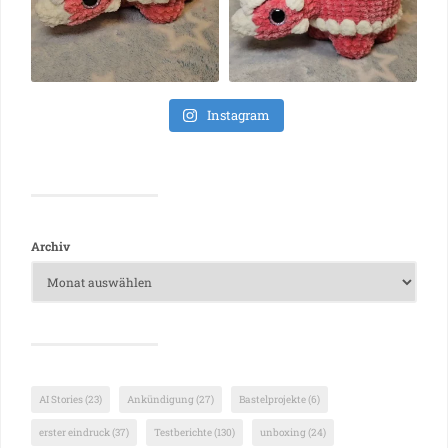
Instagram
Archiv
AI Stories
(23)
Ankündigung
(27)
Bastelprojekte
(6)
erster eindruck
(37)
Testberichte
(130)
unboxing
(24)