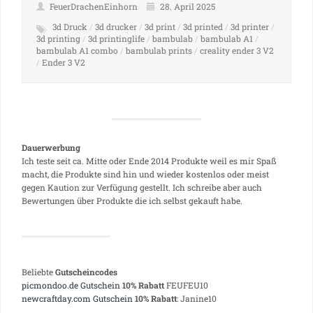
FeuerDrachenEinhorn
28. April 2025
3d Druck
/
3d drucker
/
3d print
/
3d printed
/
3d printer
/
3d printing
/
3d printinglife
/
bambulab
/
bambulab A1
/
bambulab A1 combo
/
bambulab prints
/
creality ender 3 V2
/
Ender 3 V2
Dauerwerbung
Ich teste seit ca. Mitte oder Ende 2014 Produkte weil es mir Spaß
macht, die Produkte sind hin und wieder kostenlos oder meist
gegen Kaution zur Verfügung gestellt. Ich schreibe aber auch
Bewertungen über Produkte die ich selbst gekauft habe.
Beliebte
Gutscheincodes
picmondoo.de Gutschein
10% Rabatt
FEUFEU10
newcraftday.com Gutschein
10% Rabatt
: Janine10