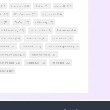
(25)
bewertung
(38)
chatgpt
(25)
chatgpt4
(25)
SL
(38)
CSL-Computer
(37)
enjoying life
(36)
zit
(43)
FeuFeu
(23)
midjourney
(26)
oduktbewertung
(22)
produktprobe
(19)
Produkttest
(79)
odukt testen
(18)
produkttester
(82)
produkttests
(18)
stbericht
(43)
Testberichte
(31)
testen macht glücklich
(23)
sten macht Spaß
(23)
testen mit Freude
(23)
sten mit Herz
(23)
Testprodukt
(48)
TheInsiders
(29)
boxing
(19)