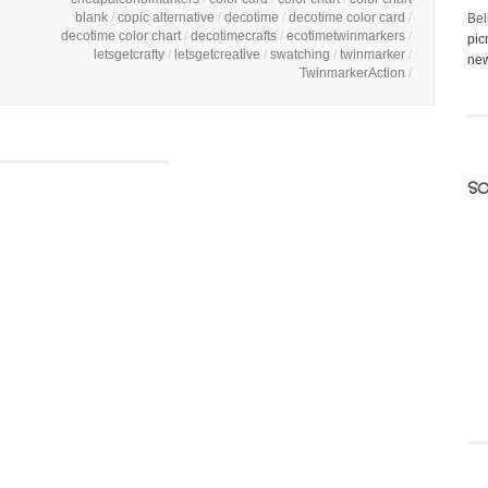
blank
/
copic alternative
/
decotime
/
decotime color card
/
Bel
decotime color chart
/
decotimecrafts
/
ecotimetwinmarkers
/
pic
letsgetcrafty
/
letsgetcreative
/
swatching
/
twinmarker
/
new
TwinmarkerAction
/
so