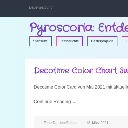
Dauerwerbung
Pyroscoria: Entd
Startseite
Testberichte
Bastelprojekte
G
Decotime Color Chart Sw
Decotime Color Card von Mai 2021 mit aktuel
Continue Reading
→
FeuerDrachenEinhorn
18. März 2021