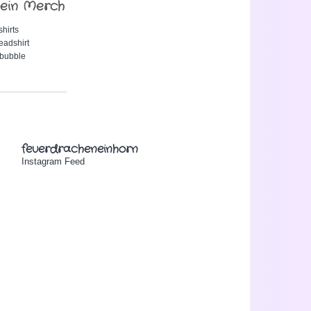
ein Merch
shirts
eadshirt
bubble
feuerdracheneinhorn
Instagram Feed