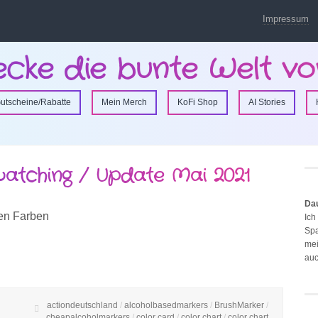
Impressum
ecke die bunte Welt vo
utscheine/Rabatte
Mein Merch
KoFi Shop
AI Stories
atching / Update Mai 2021
Da
len Farben
Ich
Spa
mei
auc
actiondeutschland
/
alcoholbasedmarkers
/
BrushMarker
/
cheapalcoholmarkers
/
color card
/
color chart
/
color chart