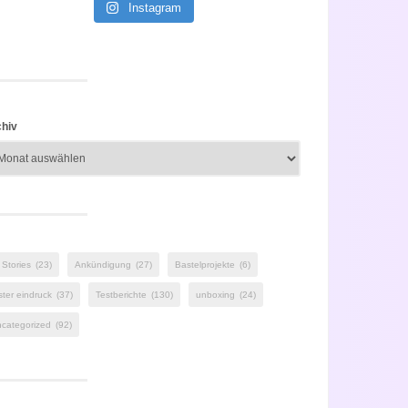
Instagram
hiv
 Stories
(23)
Ankündigung
(27)
Bastelprojekte
(6)
ster eindruck
(37)
Testberichte
(130)
unboxing
(24)
categorized
(92)