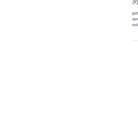
M
get
spr
red