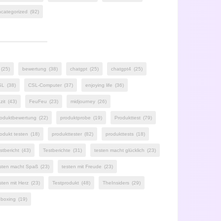
categorized
(92)
(25)
bewertung
(38)
chatgpt
(25)
chatgpt4
(25)
SL
(38)
CSL-Computer
(37)
enjoying life
(36)
zit
(43)
FeuFeu
(23)
midjourney
(26)
oduktbewertung
(22)
produktprobe
(19)
Produkttest
(79)
odukt testen
(18)
produkttester
(82)
produkttests
(18)
stbericht
(43)
Testberichte
(31)
testen macht glücklich
(23)
sten macht Spaß
(23)
testen mit Freude
(23)
sten mit Herz
(23)
Testprodukt
(48)
TheInsiders
(29)
boxing
(19)