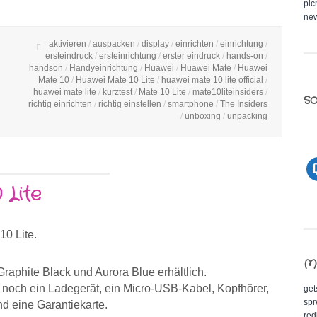
pic
new
aktivieren
/
auspacken
/
display
/
einrichten
/
einrichtung
/
ersteindruck
/
ersteinrichtung
/
erster eindruck
/
hands-on
/
handson
/
Handyeinrichtung
/
Huawei
/
Huawei Mate
/
Huawei
Mate 10
/
Huawei Mate 10 Lite
/
huawei mate 10 lite official
/
huawei mate lite
/
kurztest
/
Mate 10 Lite
/
mate10liteinsiders
/
so
richtig einrichten
/
richtig einstellen
/
smartphone
/
The Insiders
/
unboxing
/
unpacking
 Lite
0 Lite.
M
Graphite Black und Aurora Blue erhältlich.
noch ein Ladegerät, ein Micro-USB-Kabel, Kopfhörer,
get
spr
nd eine Garantiekarte.
red