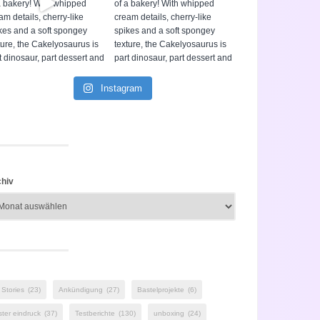
Instagram
hiv
 Stories
(23)
Ankündigung
(27)
Bastelprojekte
(6)
ster eindruck
(37)
Testberichte
(130)
unboxing
(24)