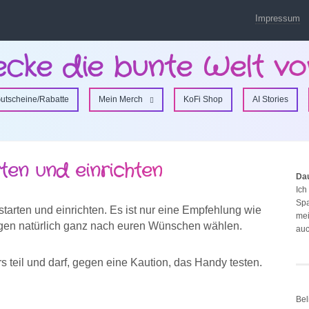
Impressum
ecke die bunte Welt vo
utscheine/Rabatte
Mein Merch
KoFi Shop
AI Stories
ten und einrichten
Da
Ich
Spa
tarten und einrichten. Es ist nur eine Empfehlung wie
mei
ungen natürlich ganz nach euren Wünschen wählen.
auc
teil und darf, gegen eine Kaution, das Handy testen.
Bel