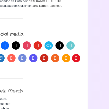
mondoo.de Gutschein
10% Rabatt
FEUFEU10
craftday.com Gutschein
10% Rabatt
: Janine10
cial media
ein Merch
shirts
eadshirt
bubble