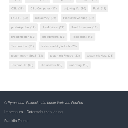
CSL
(38)
CSL-Computer
(37)
enjoying life
(36)
Fazit
(43)
FeuFeu
(23)
midjourney
(26)
Produktbewertung
(22)
produktprobe
(19)
Produkttest
(79)
Produkt testen
(18)
produkttester
(82)
produkttests
(18)
Testbericht
(43)
Testberichte
(31)
testen macht glücklich
(23)
testen macht Spaß
(23)
testen mit Freude
(23)
testen mit Herz
(23)
Testprodukt
(48)
TheInsiders
(29)
unboxing
(19)
©
Pyroscoria: Entdecke die bunte Welt von FeuFeu
Impressum
Datenschutzerklärung
Franklin Theme