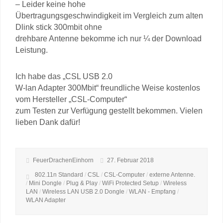
– Leider keine hohe
Übertragungsgeschwindigkeit im Vergleich zum alten
Dlink stick 300mbit ohne
drehbare Antenne bekomme ich nur ¼ der Download
Leistung.
Ich habe das „CSL USB 2.0
W-lan Adapter 300Mbit“ freundliche Weise kostenlos
vom Hersteller „CSL-Computer“
zum Testen zur Verfügung gestellt bekommen. Vielen
lieben Dank dafür!
FeuerDrachenEinhorn
27. Februar 2018
802.11n Standard
/
CSL
/
CSL-Computer
/
externe Antenne.
/
Mini Dongle
/
Plug & Play
/
WiFi Protected Setup
/
Wireless
LAN
/
Wireless LAN USB 2.0 Dongle
/
WLAN - Empfang
/
WLAN Adapter