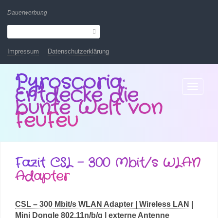
Dauerwerbung
Impressum
Datenschutzerklärung
Pyroscoria:
Entdecke die
Toggle
navigatio
bunte Welt von
FeuFeu
Fazit CSL – 300 Mbit/s WLAN
Adapter
CSL – 300 Mbit/s WLAN Adapter | Wireless LAN |
Mini Dongle 802.11n/b/g | externe Antenne