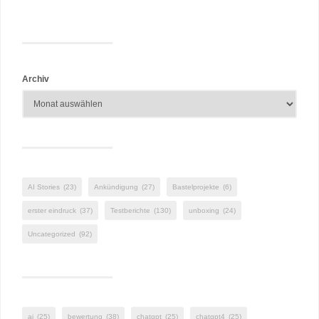
Archiv
AI Stories
(23)
Ankündigung
(27)
Bastelprojekte
(6)
erster eindruck
(37)
Testberichte
(130)
unboxing
(24)
Uncategorized
(92)
ai
(25)
bewertung
(38)
chatgpt
(25)
chatgpt4
(25)