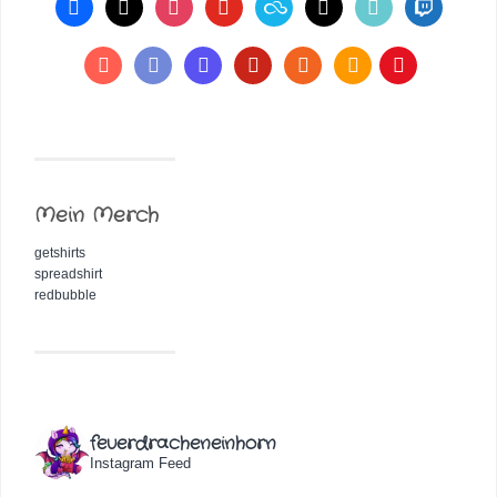
Mein Merch
getshirts
spreadshirt
redbubble
feuerdracheneinhorn
Instagram Feed