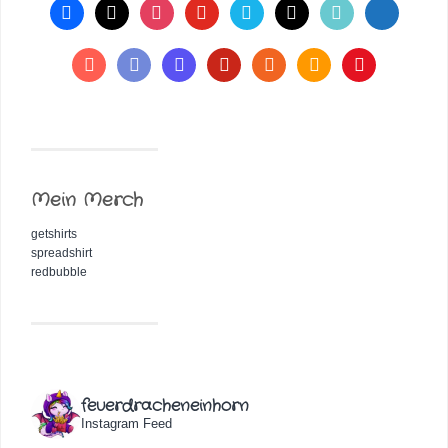
Mein Merch
getshirts
spreadshirt
redbubble
feuerdracheneinhorn
Instagram Feed