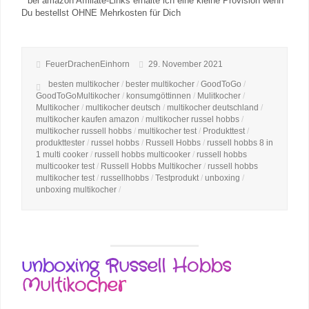
* bei amazon Affiliate-Links erhalte ich eine kleine Provision wenn
Du bestellst OHNE Mehrkosten für Dich
FeuerDrachenEinhorn
29. November 2021
besten multikocher
/
bester multikocher
/
GoodToGo
/
GoodToGoMultikocher
/
konsumgöttinnen
/
Mulitkocher
/
Multikocher
/
multikocher deutsch
/
multikocher deutschland
/
multikocher kaufen amazon
/
multikocher russel hobbs
/
multikocher russell hobbs
/
multikocher test
/
Produkttest
/
produkttester
/
russel hobbs
/
Russell Hobbs
/
russell hobbs 8 in
1 multi cooker
/
russell hobbs multicooker
/
russell hobbs
multicooker test
/
Russell Hobbs Multikocher
/
russell hobbs
multikocher test
/
russellhobbs
/
Testprodukt
/
unboxing
/
unboxing multikocher
/
unboxing Russell Hobbs
Multikocher