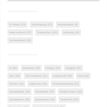
AI Stories
(23)
Ankündigung
(27)
Bastelprojekte
(6)
erster eindruck
(37)
Testberichte
(130)
unboxing
(24)
Uncategorized
(92)
ai
(25)
bewertung
(38)
chatgpt
(25)
chatgpt4
(25)
CSL
(38)
CSL-Computer
(37)
enjoying life
(36)
Fazit
(43)
FeuFeu
(23)
midjourney
(26)
Produktbewertung
(22)
produktprobe
(19)
Produkttest
(79)
Produkt testen
(18)
produkttester
(82)
produkttests
(18)
Testbericht
(43)