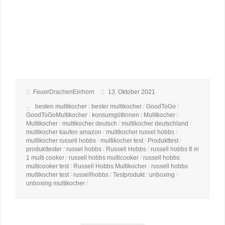
FeuerDrachenEinhorn
13. Oktober 2021
besten multikocher
/
bester multikocher
/
GoodToGo
/
GoodToGoMultikocher
/
konsumgöttinnen
/
Mulitkocher
/
Multikocher
/
multikocher deutsch
/
multikocher deutschland
/
multikocher kaufen amazon
/
multikocher russel hobbs
/
multikocher russell hobbs
/
multikocher test
/
Produkttest
/
produkttester
/
russel hobbs
/
Russell Hobbs
/
russell hobbs 8 in
1 multi cooker
/
russell hobbs multicooker
/
russell hobbs
multicooker test
/
Russell Hobbs Multikocher
/
russell hobbs
multikocher test
/
russellhobbs
/
Testprodukt
/
unboxing
/
unboxing multikocher
/