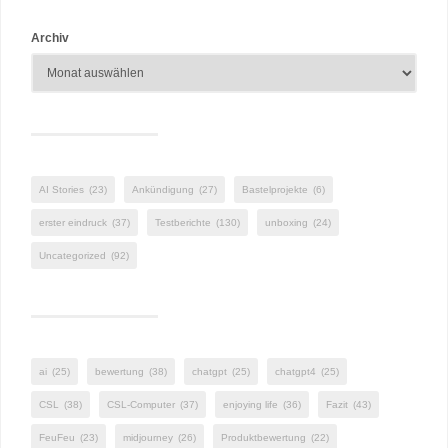
Archiv
AI Stories
(23)
Ankündigung
(27)
Bastelprojekte
(6)
erster eindruck
(37)
Testberichte
(130)
unboxing
(24)
Uncategorized
(92)
ai
(25)
bewertung
(38)
chatgpt
(25)
chatgpt4
(25)
CSL
(38)
CSL-Computer
(37)
enjoying life
(36)
Fazit
(43)
FeuFeu
(23)
midjourney
(26)
Produktbewertung
(22)