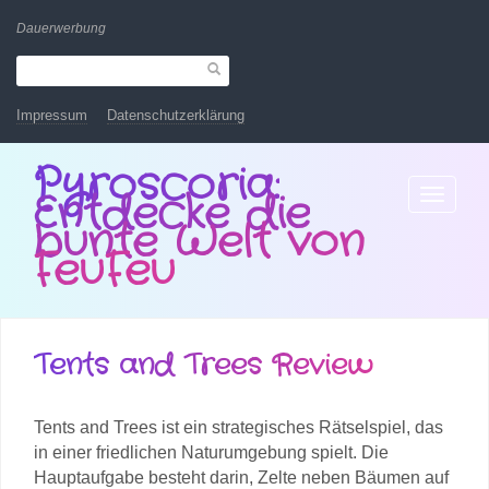
Dauerwerbung
Impressum
Datenschutzerklärung
Pyroscoria:
Entdecke die
Toggle
navigatio
bunte Welt von
FeuFeu
Tents and Trees Review
Tents and Trees ist ein strategisches Rätselspiel, das
in einer friedlichen Naturumgebung spielt. Die
Hauptaufgabe besteht darin, Zelte neben Bäumen auf