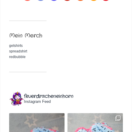
Mein Merch
getshirts
spreadshirt
redbubble
feuerdracheneinhorn
Instagram Feed