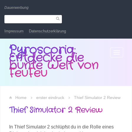
Dauerwerbung
Impressum
Datenschutzerklärung
Pyroscoria:
Entdecke die
Toggle
navigatio
bunte Welt von
FeuFeu
Home
erster eindruck
Thief Simulator 2 Review
Thief Simulator 2 Review
In Thief Simulator 2 schlüpfst du in die Rolle eines