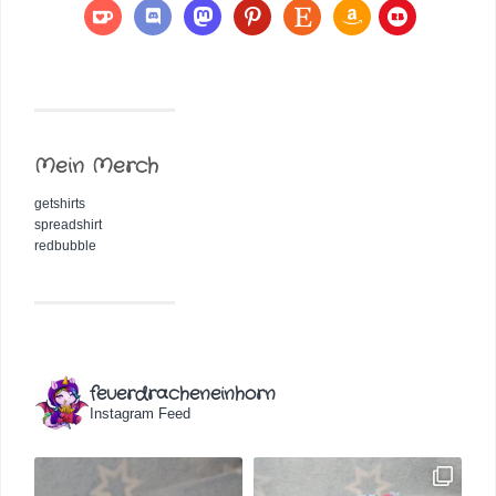
Mein Merch
getshirts
spreadshirt
redbubble
feuerdracheneinhorn
Instagram Feed