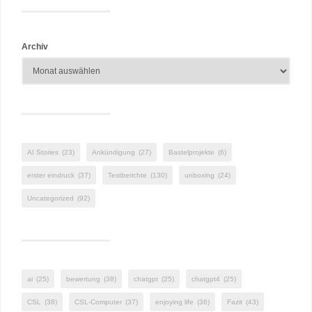
Archiv
AI Stories
(23)
Ankündigung
(27)
Bastelprojekte
(6)
erster eindruck
(37)
Testberichte
(130)
unboxing
(24)
Uncategorized
(92)
ai
(25)
bewertung
(38)
chatgpt
(25)
chatgpt4
(25)
CSL
(38)
CSL-Computer
(37)
enjoying life
(36)
Fazit
(43)