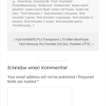
bewertung
/
enjoying life
/
Fazit
/
keymailer
/
Produktbewertung
/
Testbericht
/
Testberichte
/
testen macht
glücklich
/
testen macht Spaß
/
testen mit Freude
/
testen mit
Herz
/
Thief Simulator 2
/
thief simulator 2 full game
/
thief
simulator 2 game
/
thief simulator 2 gameplay
/
thief simulator 2
playtest
/
thief simulator 2 review
/
thief simulator game
/
ThiefSimulator_2
Fazit iSANMATE PLA Transparent 1.75 Glitter-BluePurple
Fazit Samsung The Freestyle 2nd Gen. Projektor LFF3C
Schreibe einen Kommentar
Your email address will not be published / Required
fields are marked *