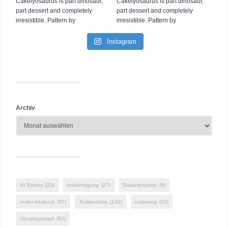
Instagram
Archiv
AI Stories
(23)
Ankündigung
(27)
Bastelprojekte
(6)
erster eindruck
(37)
Testberichte
(130)
unboxing
(24)
Uncategorized
(92)