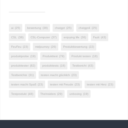
ai
(25)
bewertung
(38)
chatgpt
(25)
chatgpt4
(25)
CSL
(38)
CSL-Computer
(37)
enjoying life
(36)
Fazit
(43)
FeuFeu
(23)
midjourney
(26)
Produktbewertung
(22)
produktprobe
(19)
Produkttest
(79)
Produkt testen
(18)
produkttester
(82)
produkttests
(18)
Testbericht
(43)
Testberichte
(31)
testen macht glücklich
(23)
testen macht Spaß
(23)
testen mit Freude
(23)
testen mit Herz
(23)
Testprodukt
(48)
TheInsiders
(29)
unboxing
(19)