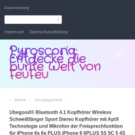
Dauerwerbung
Impressum
Datenschutzerklärung
Pyroscoria:
Entdecke die
Toggle
navigatio
bunte Welt von
FeuFeu
Home
Uncategorized
Ubegood® Bluetooth 4.1 Kopfhörer Wireless
Schweißfänger Sport Stereo Kopfhörer mit AptX
Technologie und Mikrofon der Freisprechfunktion
für iPhone 6s 6s PLUS iPhone 6 6PLUS 5S 5C 5 4S