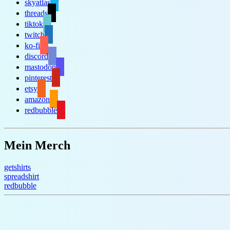
skyatlas
threads
tiktok
twitch
ko-fi
discord
mastodon
pinterest
etsy
amazon
redbubble
Mein Merch
getshirts
spreadshirt
redbubble