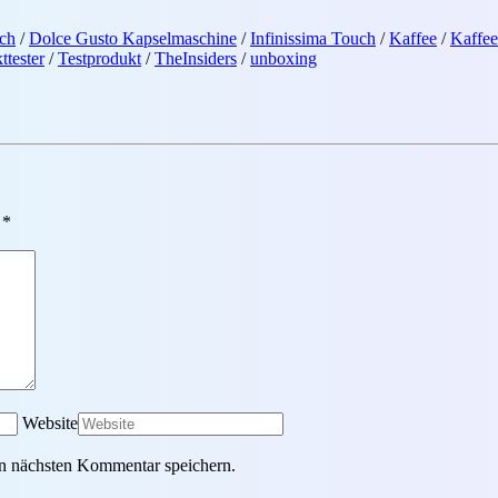
uch
/
Dolce Gusto Kapselmaschine
/
Infinissima Touch
/
Kaffee
/
Kaffe
ttester
/
Testprodukt
/
TheInsiders
/
unboxing
 *
Website
n nächsten Kommentar speichern.