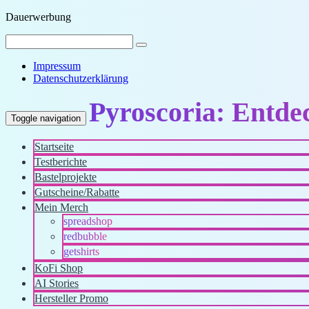
Dauerwerbung
Impressum
Datenschutzerklärung
Pyroscoria: Entde
Toggle navigation
Startseite
Testberichte
Bastelprojekte
Gutscheine/Rabatte
Mein Merch
spreadshop
redbubble
getshirts
KoFi Shop
AI Stories
Hersteller Promo