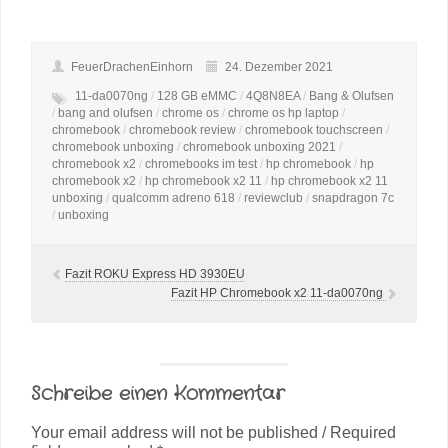
FeuerDrachenEinhorn
24. Dezember 2021
11-da0070ng
/
128 GB eMMC
/
4Q8N8EA
/
Bang & Olufsen
/
bang and olufsen
/
chrome os
/
chrome os hp laptop
/
chromebook
/
chromebook review
/
chromebook touchscreen
/
chromebook unboxing
/
chromebook unboxing 2021
/
chromebook x2
/
chromebooks im test
/
hp chromebook
/
hp
chromebook x2
/
hp chromebook x2 11
/
hp chromebook x2 11
unboxing
/
qualcomm adreno 618
/
reviewclub
/
snapdragon 7c
/
unboxing
Fazit ROKU Express HD 3930EU
Fazit HP Chromebook x2 11-da0070ng
Schreibe einen Kommentar
Your email address will not be published / Required