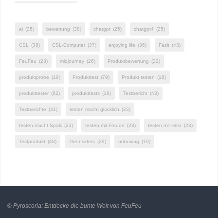
ai
(25)
bewertung
(38)
chatgpt
(25)
chatgpt4
(25)
CSL
(38)
CSL-Computer
(37)
enjoying life
(36)
Fazit
(43)
FeuFeu
(23)
midjourney
(26)
Produktbewertung
(22)
produktprobe
(19)
Produkttest
(79)
Produkt testen
(18)
produkttester
(82)
produkttests
(18)
Testbericht
(43)
Testberichte
(31)
testen macht glücklich
(23)
testen macht Spaß
(23)
testen mit Freude
(23)
testen mit Herz
(23)
Testprodukt
(48)
TheInsiders
(29)
unboxing
(19)
©
Pyroscoria: Entdecke die bunte Welt von FeuFeu