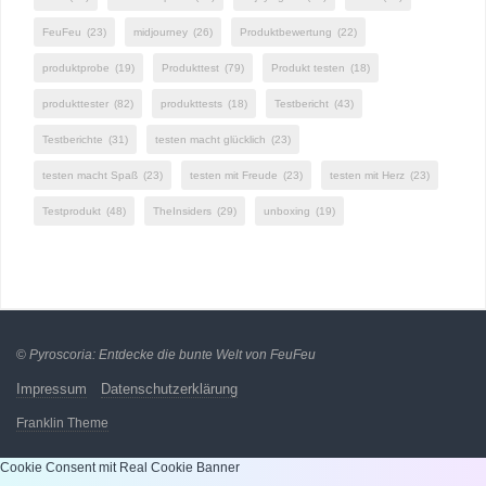
FeuFeu
(23)
midjourney
(26)
Produktbewertung
(22)
produktprobe
(19)
Produkttest
(79)
Produkt testen
(18)
produkttester
(82)
produkttests
(18)
Testbericht
(43)
Testberichte
(31)
testen macht glücklich
(23)
testen macht Spaß
(23)
testen mit Freude
(23)
testen mit Herz
(23)
Testprodukt
(48)
TheInsiders
(29)
unboxing
(19)
©
Pyroscoria: Entdecke die bunte Welt von FeuFeu
Impressum
Datenschutzerklärung
Franklin Theme
Cookie Consent mit Real Cookie Banner