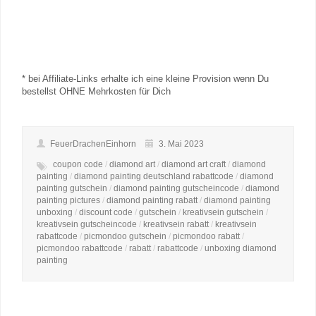
* bei Affiliate-Links erhalte ich eine kleine Provision wenn Du
bestellst OHNE Mehrkosten für Dich
FeuerDrachenEinhorn
3. Mai 2023
coupon code
/
diamond art
/
diamond art craft
/
diamond
painting
/
diamond painting deutschland rabattcode
/
diamond
painting gutschein
/
diamond painting gutscheincode
/
diamond
painting pictures
/
diamond painting rabatt
/
diamond painting
unboxing
/
discount code
/
gutschein
/
kreativsein gutschein
/
kreativsein gutscheincode
/
kreativsein rabatt
/
kreativsein
rabattcode
/
picmondoo gutschein
/
picmondoo rabatt
/
picmondoo rabattcode
/
rabatt
/
rabattcode
/
unboxing diamond
painting