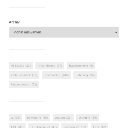
Archiv
AI Stories
(23)
Ankündigung
(27)
Bastelprojekte
(6)
erster eindruck
(37)
Testberichte
(130)
unboxing
(24)
Uncategorized
(92)
ai
(25)
bewertung
(38)
chatgpt
(25)
chatgpt4
(25)
CSL
(38)
CSL-Computer
(37)
enjoying life
(36)
Fazit
(43)