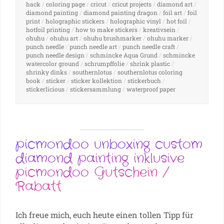
hack
/
coloring page
/
cricut
/
cricut projects
/
diamond art
/
diamond painting
/
diamond painting dragon
/
foil art
/
foil
print
/
holographic stickers
/
holographic vinyl
/
hot foil
/
hotfoil printing
/
how to make stickers
/
kreativsein
/
ohuhu
/
ohuhu art
/
ohuhu brushmarker
/
ohuhu marker
/
punch needle
/
punch needle art
/
punch needle craft
/
punch needle design
/
schmincke Aqua Grund
/
schmincke
watercolor ground
/
schrumpffolie
/
shrink plastic
/
shrinky dinks
/
southernlotus
/
southernlotus coloring
book
/
sticker
/
sticker kollektion
/
stickerbuch
/
stickerlicious
/
stickersammlung
/
waterproof paper
picmondoo unboxing custom
diamond painting inklusive
picmondoo Gutschein /
Rabatt
Ich freue mich, euch heute einen tollen Tipp für