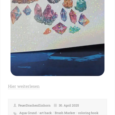
Hier weiterlesen
FeuerDrachenEinhorn
30. April 2025
Aqua Grund
/
art hack
/
Brush Marker
/
coloring book