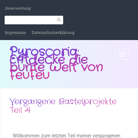
Dauerwerbung
Impressum
Datenschutzerklärung
Pyroscoria:
Entdecke die
Toggle
navigati
bunte Welt von
FeuFeu
Vergangene Bastelprojekte
Teil 4
Willkommen zum letzten Teil meiner vergangenen