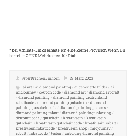
* bei Affiliate-Links erhalte ich eine kleine Provision wenn Du
bestellst OHNE Mehrkosten für Dich
FeuerDrachenEinhorn
15. März 2023
ai art
/
ai diamond painting
/
ai generierte Bilder
/
ai
midjourney
/
coupon code
/
diamond art
/
diamond art craft
/
diamond painting
/
diamond painting deutschland
rabattcode
/
diamond painting gutschein
/
diamond
painting gutscheincode
/
diamond painting pictures
/
diamond painting rabatt
/
diamond painting unboxing
/
discount code
/
gutschein
/
kreativsein
/
kreativsein
gutschein
/
kreativsein gutscheincode
/
kreativsein rabatt
/
kreativsein rabattcode
/
kreativsein.shop
/
midjourney
/
rabatt
/
rabattcode
/
testen
/
unboxing diamond painting