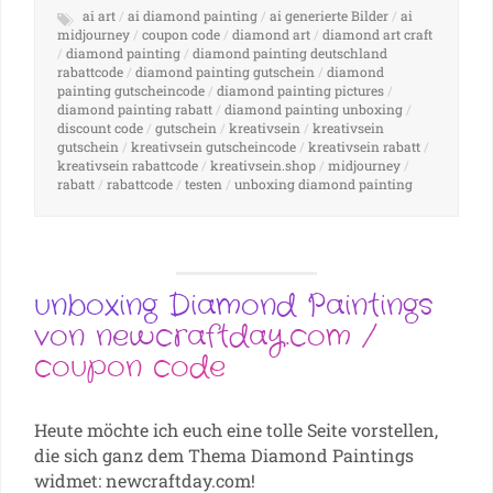
ai art
/
ai diamond painting
/
ai generierte Bilder
/
ai
midjourney
/
coupon code
/
diamond art
/
diamond art craft
/
diamond painting
/
diamond painting deutschland
rabattcode
/
diamond painting gutschein
/
diamond
painting gutscheincode
/
diamond painting pictures
/
diamond painting rabatt
/
diamond painting unboxing
/
discount code
/
gutschein
/
kreativsein
/
kreativsein
gutschein
/
kreativsein gutscheincode
/
kreativsein rabatt
/
kreativsein rabattcode
/
kreativsein.shop
/
midjourney
/
rabatt
/
rabattcode
/
testen
/
unboxing diamond painting
unboxing Diamond Paintings
von newcraftday.com /
coupon code
Heute möchte ich euch eine tolle Seite vorstellen,
die sich ganz dem Thema Diamond Paintings
widmet: newcraftday.com!