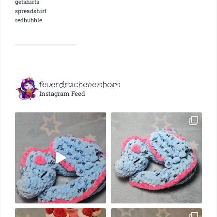
getshirts
spreadshirt
redbubble
feuerdracheneinhorn
Instagram Feed