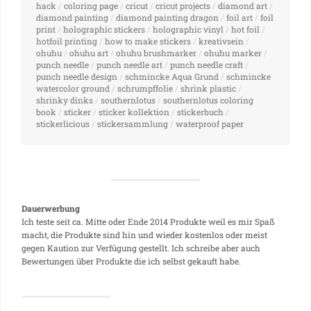
hack
/
coloring page
/
cricut
/
cricut projects
/
diamond art
/
diamond painting
/
diamond painting dragon
/
foil art
/
foil
print
/
holographic stickers
/
holographic vinyl
/
hot foil
/
hotfoil printing
/
how to make stickers
/
kreativsein
/
ohuhu
/
ohuhu art
/
ohuhu brushmarker
/
ohuhu marker
/
punch needle
/
punch needle art
/
punch needle craft
/
punch needle design
/
schmincke Aqua Grund
/
schmincke
watercolor ground
/
schrumpffolie
/
shrink plastic
/
shrinky dinks
/
southernlotus
/
southernlotus coloring
book
/
sticker
/
sticker kollektion
/
stickerbuch
/
stickerlicious
/
stickersammlung
/
waterproof paper
Dauerwerbung
Ich teste seit ca. Mitte oder Ende 2014 Produkte weil es mir Spaß
macht, die Produkte sind hin und wieder kostenlos oder meist
gegen Kaution zur Verfügung gestellt. Ich schreibe aber auch
Bewertungen über Produkte die ich selbst gekauft habe.