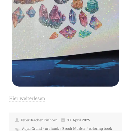
Hier weiterlesen
FeuerDrachenEinhorn
30. April 2025
Aqua Grund
/
art hack
/
Brush Marker
/
coloring book