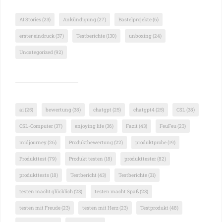
AI Stories
(23)
Ankündigung
(27)
Bastelprojekte
(6)
erster eindruck
(37)
Testberichte
(130)
unboxing
(24)
Uncategorized
(92)
ai
(25)
bewertung
(38)
chatgpt
(25)
chatgpt4
(25)
CSL
(38)
CSL-Computer
(37)
enjoying life
(36)
Fazit
(43)
FeuFeu
(23)
midjourney
(26)
Produktbewertung
(22)
produktprobe
(19)
Produkttest
(79)
Produkt testen
(18)
produkttester
(82)
produkttests
(18)
Testbericht
(43)
Testberichte
(31)
testen macht glücklich
(23)
testen macht Spaß
(23)
testen mit Freude
(23)
testen mit Herz
(23)
Testprodukt
(48)