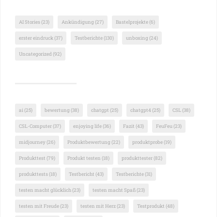
AI Stories
(23)
Ankündigung
(27)
Bastelprojekte
(6)
erster eindruck
(37)
Testberichte
(130)
unboxing
(24)
Uncategorized
(92)
ai
(25)
bewertung
(38)
chatgpt
(25)
chatgpt4
(25)
CSL
(38)
CSL-Computer
(37)
enjoying life
(36)
Fazit
(43)
FeuFeu
(23)
midjourney
(26)
Produktbewertung
(22)
produktprobe
(19)
Produkttest
(79)
Produkt testen
(18)
produkttester
(82)
produkttests
(18)
Testbericht
(43)
Testberichte
(31)
testen macht glücklich
(23)
testen macht Spaß
(23)
testen mit Freude
(23)
testen mit Herz
(23)
Testprodukt
(48)