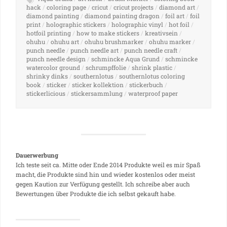
hack
/
coloring page
/
cricut
/
cricut projects
/
diamond art
/
diamond painting
/
diamond painting dragon
/
foil art
/
foil
print
/
holographic stickers
/
holographic vinyl
/
hot foil
/
hotfoil printing
/
how to make stickers
/
kreativsein
/
ohuhu
/
ohuhu art
/
ohuhu brushmarker
/
ohuhu marker
/
punch needle
/
punch needle art
/
punch needle craft
/
punch needle design
/
schmincke Aqua Grund
/
schmincke
watercolor ground
/
schrumpffolie
/
shrink plastic
/
shrinky dinks
/
southernlotus
/
southernlotus coloring
book
/
sticker
/
sticker kollektion
/
stickerbuch
/
stickerlicious
/
stickersammlung
/
waterproof paper
Dauerwerbung
Ich teste seit ca. Mitte oder Ende 2014 Produkte weil es mir Spaß
macht, die Produkte sind hin und wieder kostenlos oder meist
gegen Kaution zur Verfügung gestellt. Ich schreibe aber auch
Bewertungen über Produkte die ich selbst gekauft habe.