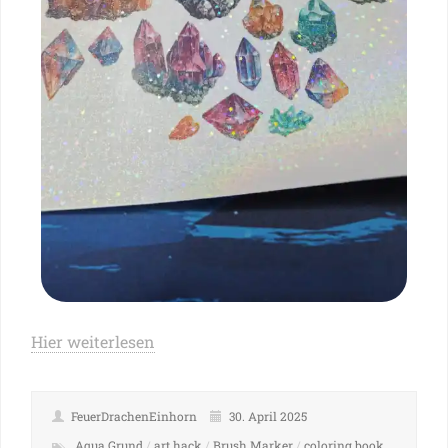
Hier weiterlesen
FeuerDrachenEinhorn
30. April 2025
Aqua Grund
/
art hack
/
Brush Marker
/
coloring book